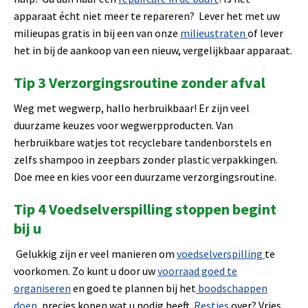
apparaat écht niet meer te repareren? Lever het met uw
milieupas gratis in bij een van onze
milieustraten
of lever
het in bij de aankoop van een nieuw, vergelijkbaar apparaat.
Tip 3 Verzorgingsroutine zonder afval
Weg met wegwerp, hallo herbruikbaar! Er zijn veel
duurzame keuzes voor wegwerpproducten. Van
herbruikbare watjes tot recyclebare tandenborstels en
zelfs shampoo in zeepbars zonder plastic verpakkingen.
Doe mee en kies voor een duurzame verzorgingsroutine.
Tip 4 Voedselverspilling stoppen begint
bij u
Gelukkig zijn er veel manieren om
voedselverspilling
te
voorkomen. Zo kunt u door uw
voorraad goed te
organiseren
en goed te plannen bij het
boodschappen
doen
, precies kopen wat u nodig heeft.
Restjes
over? Vries